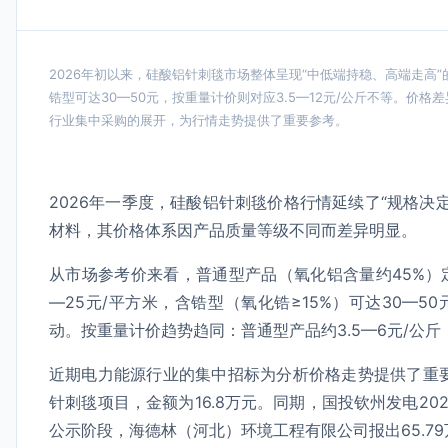
2026年初以来，硅酸铝针刺毯市场整体呈现“中低端持稳、高端走高”
锆型可达30—50元，按重量计价则对应3.5—12元/公斤不等。
行业集中采购的展开，为行情走势提供了重要参考。
2026年一季度，硅酸铝针刺毯价格行情延续了“规格
材料，其价格体系因产品质量等级不同而差异明显。
从市场参考价来看，普通型产品（氧化铝含量约45%）定
—25元/平方米，含锆型（氧化锆≥15%）可达30—5
动。按重量计价趋势趋同：普通型产品约3.5—6元/公斤
近期电力能源行业的集中招标为分析价格走势提供了重要
针刺毯项目，金额为16.8万元。同期，国投钦州发电2
公示阶段，海德林（河北）环境工程有限公司报出65.7