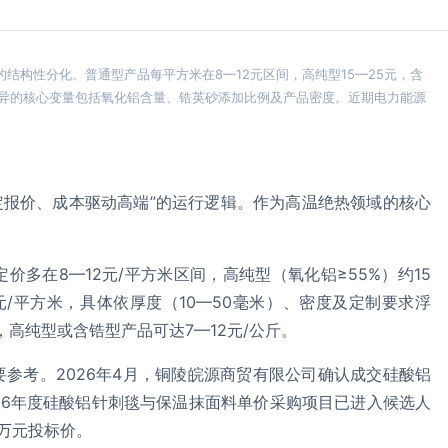
的结构性分化。普通型产品每平方米在8—12元区间，高纯型15—25元，含
价格差异的核心变量包括氧化铝含量、锆英砂添加比例及产品密度。近期电力能源
决定报价、成本驱动高端”的运行逻辑。作为高温绝热领域的核心
价多在8—12元/平方米区间，高纯型（氧化铝≥55%）约15
0元/平方米，具体依厚度（10—50毫米）、密度及定制要求浮
，高纯型或含锆型产品可达7—12元/公斤。
参考。2026年4月，铜陵皖源商贸有限公司确认成交硅酸铝
026年度硅酸铝针刺毯与保温抹面料单价采购项目已进入候选人
9万元投标价。