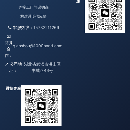
服
连接工厂与采购商
构建透明供应链
📞 客服热线：
15732211269
📧
商务
qianshou@1000hand.com
合
作：
📍 公司地
湖北省武汉市洪山区
址：
书城路46号
微信客服