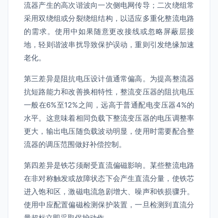
流器产生的高次谐波向一次侧电网传导；二次绕组常
采用双绕组或分裂绕组结构，以适应多重化整流电路
的需求。使用中如果随意更改接线或忽略屏蔽层接
地，轻则谐波串扰导致保护误动，重则引发绝缘加速
老化。
第三差异是阻抗电压设计值通常偏高。为提高整流器
抗短路能力和改善换相特性，整流变压器的阻抗电压
一般在6%至12%之间，远高于普通配电变压器4%的
水平。这意味着相同负载下整流变压器的电压调整率
更大，输出电压随负载波动明显，使用时需要配合整
流器的调压范围做好补偿控制。
第四差异是铁芯须耐受直流偏磁影响。某些整流电路
在非对称触发或故障状态下会产生直流分量，使铁芯
进入饱和区，激磁电流急剧增大、噪声和铁损骤升。
使用中应配置偏磁检测保护装置，一旦检测到直流分
量超标立即采取保护动作。