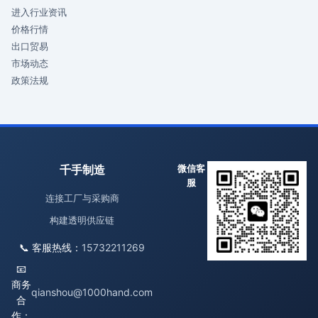
进入行业资讯
价格行情
出口贸易
市场动态
政策法规
千手制造
微信客
服
连接工厂与采购商
构建透明供应链
📞 客服热线：
15732211269
📧
商务
qianshou@1000hand.com
合
作：