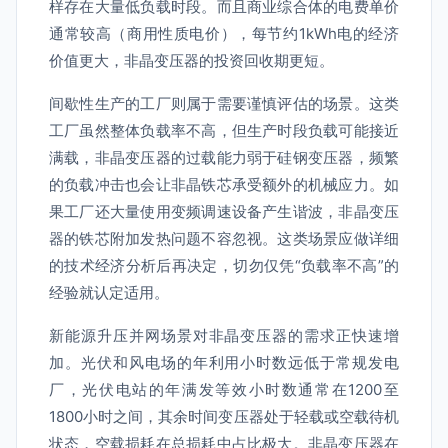
样存在大量低负载时段。而且商业综合体的电费单价
通常较高（商用性质电价），每节约1kWh电的经济
价值更大，非晶变压器的投资回收期更短。
间歇性生产的工厂则属于需要谨慎评估的场景。这类
工厂虽然整体负载率不高，但生产时段负载可能接近
满载，非晶变压器的过载能力弱于硅钢变压器，频繁
的负载冲击也会让非晶铁芯承受额外的机械应力。如
果工厂还大量使用变频调速设备产生谐波，非晶变压
器的铁芯附加发热问题不容忽视。这类场景应做详细
的技术经济分析后再决定，切勿仅凭“负载率不高”的
经验就认定适用。
新能源升压并网场景对非晶变压器的需求正快速增
加。光伏和风电场的年利用小时数远低于常规发电
厂，光伏电站的年满发等效小时数通常在1200至
1800小时之间，其余时间变压器处于轻载或空载待机
状态，空载损耗在总损耗中占比极大。非晶变压器在