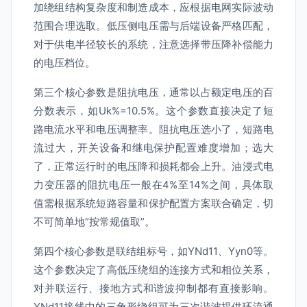
加绕组结构复杂度和制造成本，应根据电网实际波动
范围合理选取。低压侧电压需与后端设备严格匹配，
对于供电半径较长的系统，注意选择带压降补偿能力
的电压档位。
第三个核心参数是阻抗电压，通常以占额定电压的百
分数表示，如Uk%=10.5%。这个参数直接决定了短
路电流水平和电压调整率。阻抗电压选小了，短路电
流过大，开关设备和继电保护配置难度增加；选大
了，正常运行时的电压降和损耗都会上升。油浸式电
力变压器的阻抗电压一般在4%至14%之间，具体取
值需根据系统短路容量和保护配置方案联合确定，切
不可简单地“按常规值取”。
第四个核心参数是联结组标号，如YNd11、Yyn0等。
这个参数决定了高低压绕组的连接方式和相位关系，
对并联运行、接地方式和谐波抑制都有直接影响。
YNd11接线中的三角形绕组可为三次谐波提供环流通