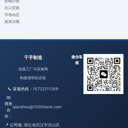
价格行情
出口贸易
市场动态
政策法规
千手制造
微信客
服
连接工厂与采购商
构建透明供应链
📞 客服热线：
15732211269
📧
商务
qianshou@1000hand.com
合
作：
📍 公司地
湖北省武汉市洪山区