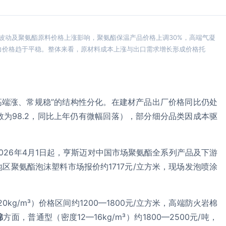
价波动及聚氨酯原料价格上涨影响，聚氨酯保温产品价格上调30%，高端气凝
力价格趋于平稳。整体来看，原材料成本上涨与出口需求增长形成价格托
“高端涨、常规稳”的结构性分化。在建材产品出厂价格同比仍处
数为98.2，同比上年仍有微幅回落），部分细分品类因成本驱
026年4月1日起，亨斯迈对中国市场聚氨酯全系列产品及下游
区聚氨酯泡沫塑料市场报价约1717元/立方米，现场发泡喷涂
kg/m³）价格区间约1200—1800元/立方米，高端防火岩棉
棉
方面，普通型（密度12—16kg/m³）约1800—2500元/吨，