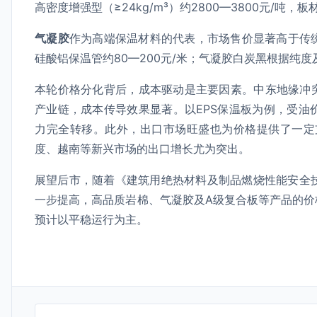
高密度增强型（≥24kg/m³）约2800—3800元/吨，
气凝胶
作为高端保温材料的代表，市场售价显著高于传统
硅酸铝保温管约80—200元/米；气凝胶白炭黑根据纯度
本轮价格分化背后，成本驱动是主要因素。中东地缘冲
产业链，成本传导效果显著。以EPS保温板为例，受油
力完全转移。此外，出口市场旺盛也为价格提供了一定支撑
度、越南等新兴市场的出口增长尤为突出。
展望后市，随着《建筑用绝热材料及制品燃烧性能安全技
一步提高，高品质岩棉、气凝胶及A级复合板等产品的
预计以平稳运行为主。