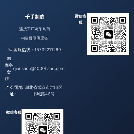
千手制造
微信客
服
连接工厂与采购商
构建透明供应链
📞 客服热线：
15732211269
📧
商务
qianshou@1000hand.com
合
作：
📍 公司地
湖北省武汉市洪山区
址：
书城路46号
微信客服