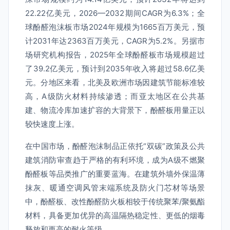
22.22亿美元，2026—2032期间CAGR为6.3%；全
球酚醛泡沫板市场2024年规模为1665百万美元，预
计2031年达2363百万美元，CAGR为5.2%。另据市
场研究机构报告，2025年全球酚醛板市场规模超过
了39.2亿美元，预计到2035年收入将超过58.6亿美
元。分地区来看，北美及欧洲市场因建筑节能标准较
高，A级防火材料持续渗透；而亚太地区在公共基
建、物流冷库加速扩容的大背景下，酚醛板用量正以
较快速度上涨。
在中国市场，酚醛泡沫制品正依托“双碳”政策及公共
建筑消防审查趋于严格的有利环境，成为A级不燃聚
酚醛板等品类推广的重要蓝海。在建筑外墙外保温薄
抹灰、暖通空调风管末端系统及防火门芯材等场景
中，酚醛板、改性酚醛防火板相较于传统聚苯/聚氨酯
材料，具备更加优异的高温隔热稳定性、更低的烟毒
释放和更高的耐火等级。